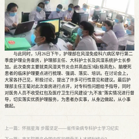
与此同时，5月26日下午，护理部在风湿免疫科六病区举行第二
季度护理业务查房，护理部主任、大科护士长及风湿系统护士长参
加。此次查房主要就类风湿关节炎合并高血压3级(极高危)、脑梗死
患者的临床护理要点进行梳理、强调、落实、培训。在讨论会上，
大家各抒己见，积极讨论，提出了许多可行性意见和建议。最后护
理部主任王菊对此次查房进行点评，对专科性问题给予指导，同时
对医务人员不收受红包及医疗卫生行风建设“九不准”落实情况进行督
导，切实落实优质护理服务，为患者办实事，从身边做起，从小事
做起。
上一篇：怀揣星海 步履坚定——省传染病专科护士学习纪实
下一篇：市五院两名全国中医护理骨干人才顺利结业?