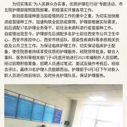
为切实落实“为人民群众办实事，优质护理在行动”专题活动，市
五院护理部按照医院部署，积极落实开展各项工作。
新冠疫苗接种是当前疫情防控工作的重中之重，为切实加快推
进疫苗接种工作，加速构筑全民防疫屏障，护理部根据实际需求，
前后调配17名护理业务骨干，前往治未病科进行疫苗接种工作。
自疫情出现至今，护理部先后调配多名护士前往西安市公共卫生中
心、西安市疾控中心、西安市转运队、感染性疾病科等承担相关抗
疫及公共卫生工作。为保证临床护理工作，切实保证临床护士配
备，使住院患者持续享受优质的护理服务，经院领导批准，联合人
事科、医务科等相关部门于4月底开始进行2021年编制外人员招聘。
经过前期积极筹备，招聘人员通过笔试、面试及操作考核后，经综
合评比，最终20名护理人员脱颖而出。护理部于6月3日下午对新入
职人员进行岗前培训，及时补充护理队伍，保证护理服务。