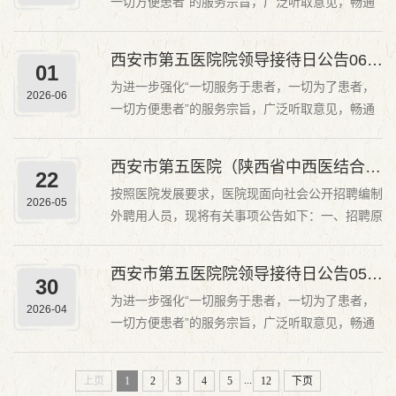
一切方便患者”的服务宗旨，广泛听取意见，畅通
大患者及...
广大患者及家属、医院职工、社会群众反映渠道，
加强沟通与联系，及时掌握各类诉求，有效解决各
西安市第五医院院领导接待日公告0611
01
类突出问题，提升医院管理水平和服务效率。现将
为进一步强化“一切服务于患者，一切为了患者，
院领导接待日有关事项公告如下：一、接待对象广
2026-06
一切方便患者”的服务宗旨，广泛听取意见，畅通
大患者及...
广大患者及家属、医院职工、社会群众反映渠道，
加强沟通与联系，及时掌握各类诉求，有效解决各
西安市第五医院（陕西省中西医结合医院）编制外工作人员招聘公告
22
类突出问题，提升医院管理水平和服务效率。现将
按照医院发展要求，医院现面向社会公开招聘编制
院领导接待日有关事项公告如下：一、接待对象广
2026-05
外聘用人员，现将有关事项公告如下：一、招聘原
大患者及...
则坚持公开、公平、择优的原则，根据岗位需求，
按照发布招聘公告、报名与资格审查、考试、体
西安市第五医院院领导接待日公告0507
30
检、确定拟聘用人员、公示招聘结果、试用等程
为进一步强化“一切服务于患者，一切为了患者，
序，择优聘用。二、招聘条件1.遵纪守法，无违法
2026-04
一切方便患者”的服务宗旨，广泛听取意见，畅通
犯罪记录或不...
广大患者及家属、医院职工、社会群众反映渠道，
加强沟通与联系，及时掌握各类诉求，有效解决各
...
上页
1
2
3
4
5
12
下页
类突出问题，提升医院管理水平和服务效率。现将