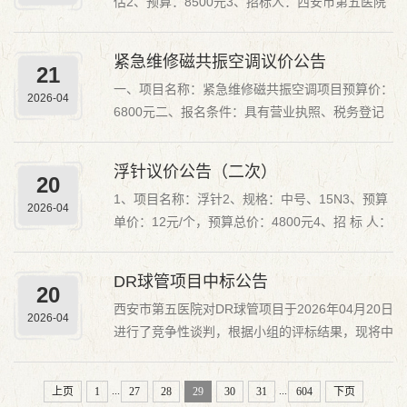
估2、预算：8500元3、招标人：西安市第五医院
怡 联系电...
4、报名条件：具有营业执照、税务登记证、组织
代码证（或三证合一的营业执照）、银行开户许可
紧急维修磁共振空调议价公告
21
证、税收缴纳证明、社会保障资金缴纳证明。以上
一、项目名称：紧急维修磁共振空调项目预算价：
资质为必备资质，若有一项不具备视为无效投标。
2026-04
6800元二、报名条件：具有营业执照、税务登记
5、报名地点：...
证、组织代码证（或三证合一的营业执照）、银行
开户许可证或基本账户存款信息（加盖银行公
浮针议价公告（二次）
20
章）、税收缴纳证明、社会保障资金缴纳证明（提
1、项目名称：浮针2、规格：中号、15N3、预算
供最新日期不少于一个季度纸质版证明）, 投标企
2026-04
单价：12元/个，预算总价：4800元4、招 标 人：
业法定代表人授...
西安市第五医院5、报名条件：5-1、具有营业执
照、税务登记证、组织代码证(或三证合一)、银行
DR球管项目中标公告
20
开户许可证或基本账户存款信息加盖银行公章、税
西安市第五医院对DR球管项目于2026年04月20日
收缴纳证明、社会保障资金缴纳证明（近三个月）
2026-04
进行了竞争性谈判，根据小组的评标结果，现将中
及纸质版带公...
标结果公告如下：1、中标单位： 西安影联科医疗
器械有限公司 2、中标金额：51000元3、组织单
...
...
上页
1
27
28
29
30
31
604
下页
位：西安市第五医院招标办公室 联 系 人：王 青