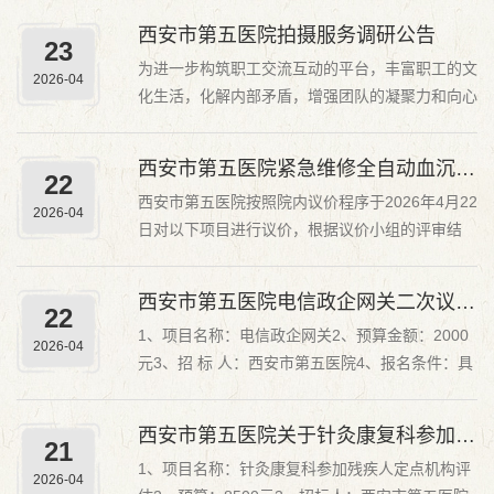
营业执照、税务登记证、组织代码证（或三证合一
西安市第五医院拍摄服务调研公告
23
后的营业执照）、银行开户许可证、公司及代理人
为进一步构筑职工交流互动的平台，丰富职工的文
社保缴纳证明、法人授权书；5、 报名地点：西安
2026-04
化生活，化解内部矛盾，增强团队的凝聚力和向心
市第五医院...
力，营造“相亲相爱 · 相互扶持 · 相互帮助 · 共同
成长”的良好氛围，根据西安市第五医院印发“爱院
西安市第五医院紧急维修全自动血沉仪、紧急购置氧气减压表、紧急维修下肢康复运动器等设备议价项目...
22
如家”主题活动方案文件要求工会举办提升职业形
西安市第五医院按照院内议价程序于2026年4月22
象的肖像照拍摄、“科室全家福”活动，现对拍摄服
2026-04
日对以下项目进行议价，根据议价小组的评审结
务...
果，现将议价结果公示如下：一、项目名称：紧急
维修全自动血沉仪项目中标单位：西安信升元科技
西安市第五医院电信政企网关二次议价公告
22
有限公司中标单价：480元二、项目名称：紧急购
1、项目名称：电信政企网关2、预算金额：2000
置氧气减压表项目中标单位：西安信升元科技有限
2026-04
元3、招 标 人：西安市第五医院4、报名条件：具
公司中标单价...
有营业执照、税务登记证、组织代码证（或三证合
一后的营业执照）、银行开户许可证、税收缴纳证
西安市第五医院关于针灸康复科参加莲湖区残疾人定点康复服务机构中期绩效评估二次议价的公告
21
明、社会保障资金缴纳证明。5、报名地点：西安
1、项目名称：针灸康复科参加残疾人定点机构评
市第五医院西院行政楼三楼信息科6、联系人：王
2026-04