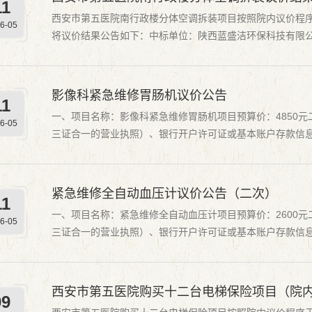
11
西安市第五医院南行政楼分体空调拆装项目按照院内议价程序于
6-05
将议价结果公告如下：中标单位：陕西蓝盛洁环保科技有限公司
科公示期为1个工作日。公示期内如有异议，请与我院动力科、
影像科紧急维修胃肠机议价公告
11
一、项目名称：影像科紧急维修胃肠机项目预算价：4850
6-05
三证合一的营业执照）、银行开户许可证或基本账户存款信
（提供最新日期不少于一个季度纸质版证明）, 投标企业法定代
紧急维修全自动血压计议价公告（二次）
11
一、项目名称：紧急维修全自动血压计项目预算价：2600
6-05
三证合一的营业执照）、银行开户许可证或基本账户存款信
（提供最新日期不少于一个季度纸质版证明）, 投标企业法定代
西安市第五医院购买十二台电梯保险项目（院
09