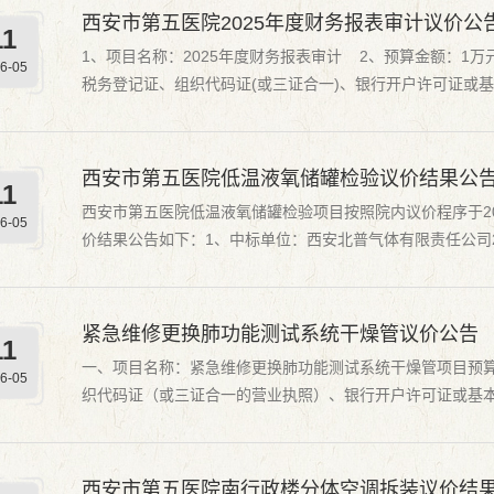
西安市第五医院2025年度财务报表审计议价公告
11
1、项目名称：2025年度财务报表审计 2、预算金额：1
6-05
税务登记证、组织代码证(或三证合一)、银行开户许可证或
（自2025年5月1日以来至少三个月）。符合市财函【2025】47
西安市第五医院低温液氧储罐检验议价结果公
11
西安市第五医院低温液氧储罐检验项目按照院内议价程序于20
6-05
价结果公告如下：1、中标单位：西安北普气体有限责任公司2、
力科 公示期为1个工作日。公示期内如有异议，请与我院动力科
紧急维修更换肺功能测试系统干燥管议价公告
11
一、项目名称：紧急维修更换肺功能测试系统干燥管项目预算
6-05
织代码证（或三证合一的营业执照）、银行开户许可证或基
资金缴纳证明（提供最新日期不少于一个季度纸质版证明）, 投
西安市第五医院南行政楼分体空调拆装议价结