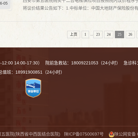
西安市第五医院购买十二台电梯保险项目按照院内议价程序于2
6-05
将议价结果公告如下：1.中标单位：中国大地财产保险股份有限公
市第五医院动力科 公示期为1个工作日。公示期内如有异议，请
...
上页
1
23
24
25
26
:00 14:00-17:30）
院前急救站：18009221053（24小时）
急诊科：
总值班：18991900851（24小时）
112号
第五医院(陕西省中西医结合医院)
陕ICP备07500697号
陕公网安备 61